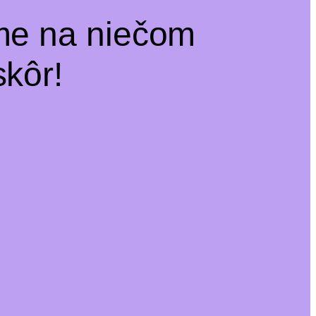
me na niečom
kôr!