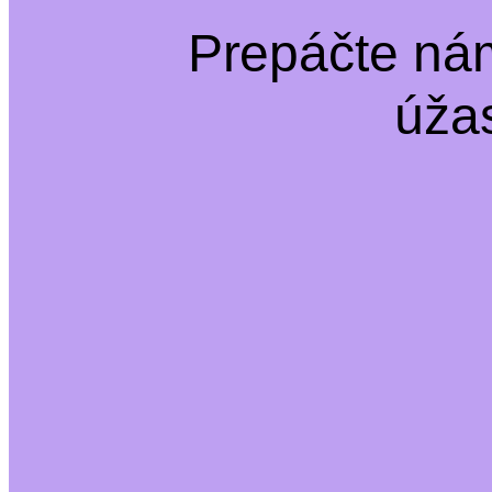
Prepáčte ná
úža