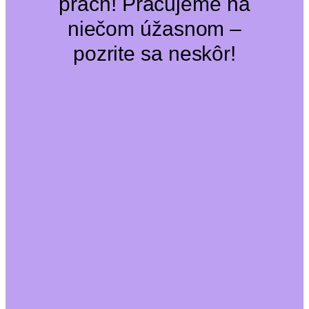
prach! Pracujeme na
niečom úžasnom –
pozrite sa neskôr!