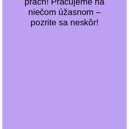
prach! Pracujeme na
niečom úžasnom –
pozrite sa neskôr!