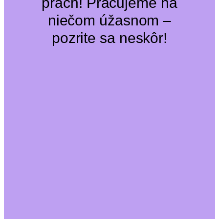
prach! Pracujeme na
niečom úžasnom –
pozrite sa neskôr!