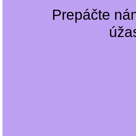
Prepáčte ná
úža