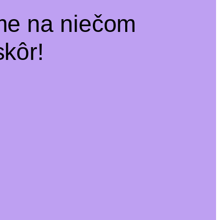
me na niečom
kôr!