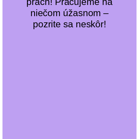
prach! Pracujeme na
niečom úžasnom –
pozrite sa neskôr!