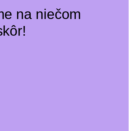
me na niečom
kôr!