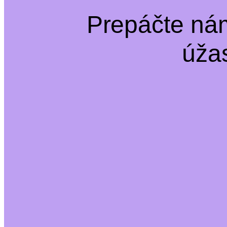
Prepáčte ná
úža