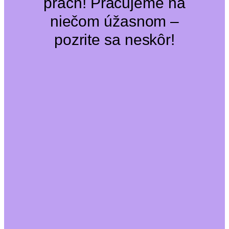
prach! Pracujeme na
niečom úžasnom –
pozrite sa neskôr!