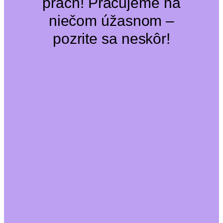
prach! Pracujeme na
niečom úžasnom –
pozrite sa neskôr!