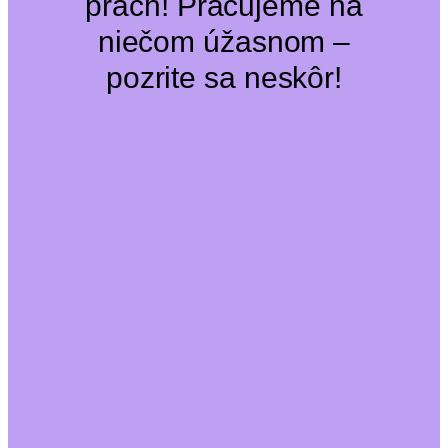
prach! Pracujeme na
niečom úžasnom –
pozrite sa neskôr!