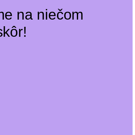
me na niečom
kôr!