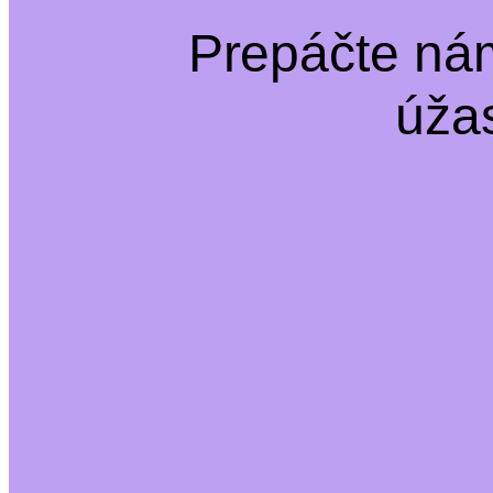
Prepáčte ná
úža