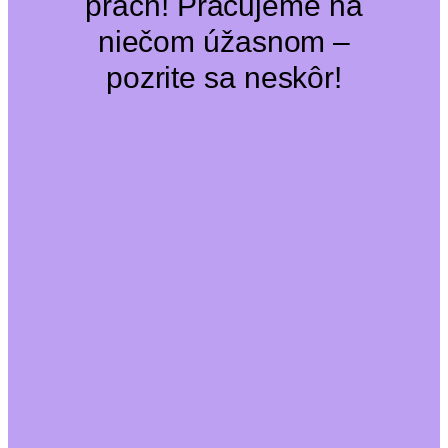
prach! Pracujeme na
niečom úžasnom –
pozrite sa neskôr!