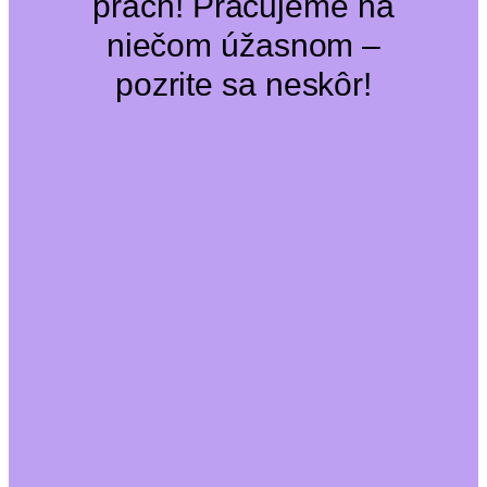
prach! Pracujeme na
niečom úžasnom –
pozrite sa neskôr!