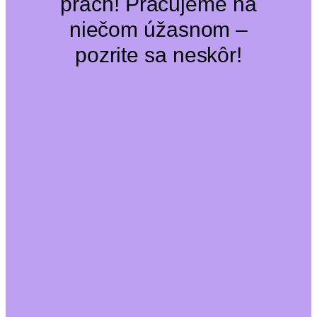
prach! Pracujeme na
niečom úžasnom –
pozrite sa neskôr!