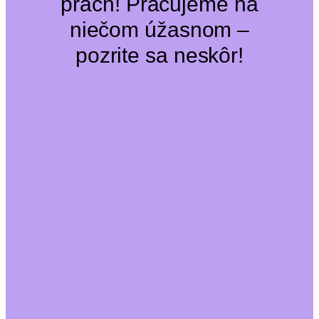
prach! Pracujeme na
niečom úžasnom –
pozrite sa neskôr!