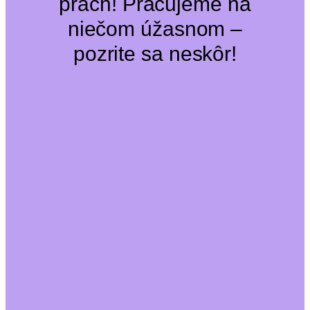
prach! Pracujeme na
niečom úžasnom –
pozrite sa neskôr!