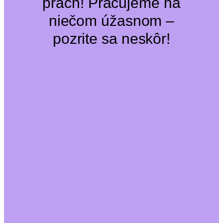
prach! Pracujeme na
niečom úžasnom –
pozrite sa neskôr!