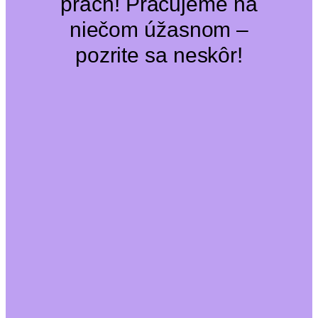
prach! Pracujeme na
niečom úžasnom –
pozrite sa neskôr!