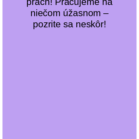
prach! Pracujeme na
niečom úžasnom –
pozrite sa neskôr!