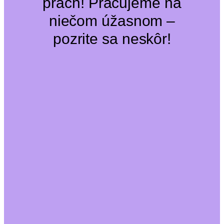
prach! Pracujeme na
niečom úžasnom –
pozrite sa neskôr!