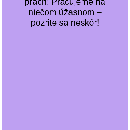
prach! Pracujeme na
niečom úžasnom –
pozrite sa neskôr!