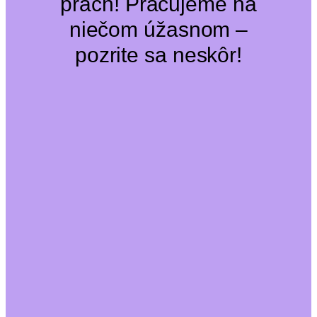
prach! Pracujeme na
niečom úžasnom –
pozrite sa neskôr!