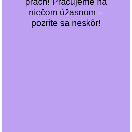
prach! Pracujeme na
niečom úžasnom –
pozrite sa neskôr!