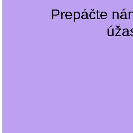
Prepáčte ná
úža