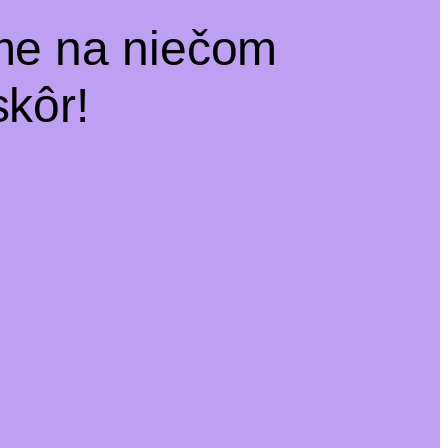
me na niečom
kôr!