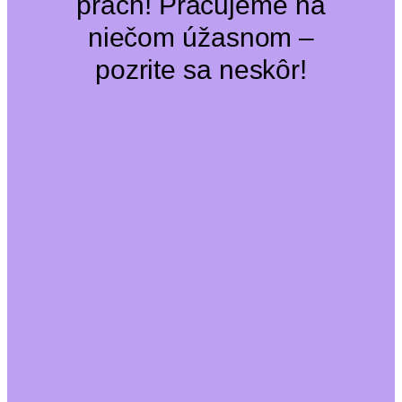
prach! Pracujeme na
niečom úžasnom –
pozrite sa neskôr!