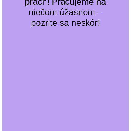
prach! Pracujeme na
niečom úžasnom –
pozrite sa neskôr!