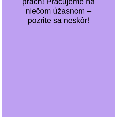
prach! Pracujeme na
niečom úžasnom –
pozrite sa neskôr!