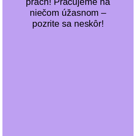
prach! Pracujeme na
niečom úžasnom –
pozrite sa neskôr!