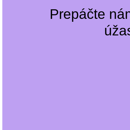
Prepáčte ná
úža