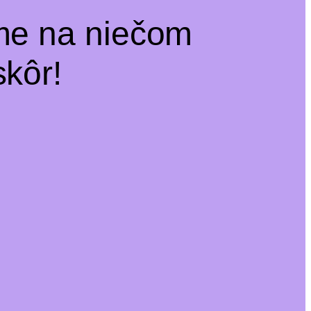
me na niečom
kôr!