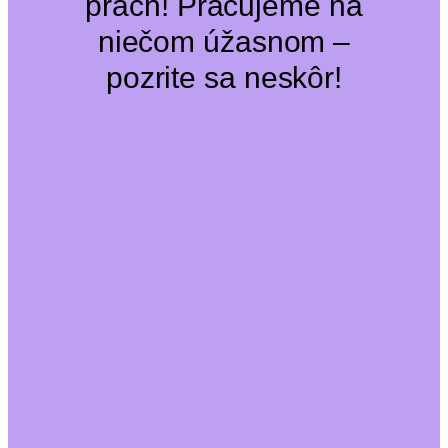
prach! Pracujeme na
niečom úžasnom –
pozrite sa neskôr!