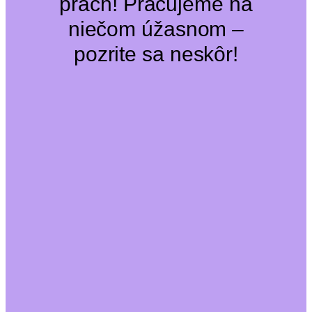
prach! Pracujeme na
niečom úžasnom –
pozrite sa neskôr!