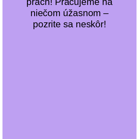
prach! Pracujeme na
niečom úžasnom –
pozrite sa neskôr!