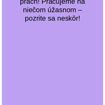
prach! Pracujeme na
niečom úžasnom –
pozrite sa neskôr!